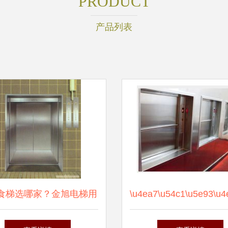
PRODUCT
产品列表
食梯选哪家？金旭电梯用
\u4ea7\u54c1\u5e93\u4
品质与信赖赢得口碑
800\uff09