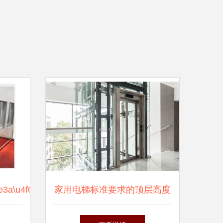
e3a\u4f01\u4e1f\u2014\u8ba2\u827a\u542b\uff08TY-
家用电梯标准要求的顶层高度
详解