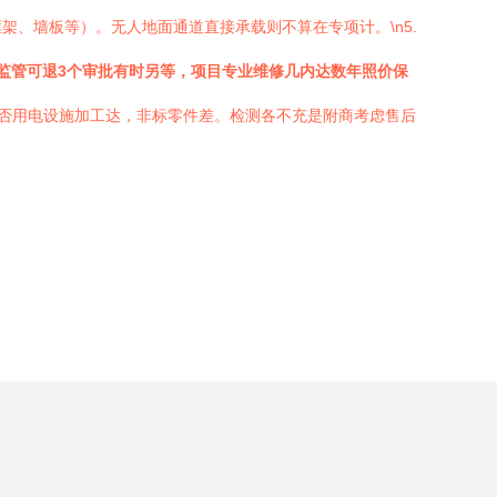
框架、墙板等）。无人地面通道直接承载则不算在专项计。\n5.
监管可退3个审批有时另等，项目专业维修几内达数年照价保
过线否用电设施加工达，非标零件差。检测各不充是附商考虑售后