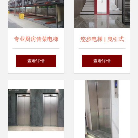
专业厨房传菜电梯
悠步电梯 | 曳引式
解决方案，全面覆
电梯的三大类型解
查看详情
查看详情
盖烟台市莱州市、
析 哪一款最适合你
蓬莱区等核心区域
的家？