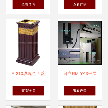
梯小两房，交通便
梯房，单间一房两
查看详情
查看详情
利，拎包入住
房任选，拎包入
住，阳光满屋
A-210玫瑰金四菱
日立RM-YA3平层
角烟灰桶 电梯口专
感应器 电梯精准停
查看详情
查看详情
用的优雅卫士
靠的核心元件详解