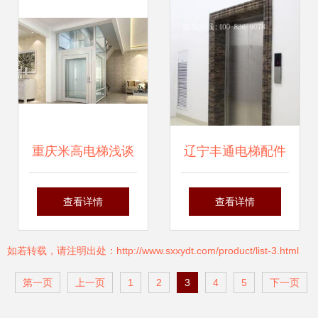
重庆米高电梯浅谈
辽宁丰通电梯配件
别墅电梯载重量如
厂 电梯行业配件供
查看详情
查看详情
何科学选择
应的中坚力量
如若转载，请注明出处：http://www.sxxydt.com/product/list-3.html
第一页
上一页
1
2
3
4
5
下一页